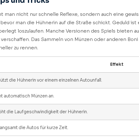
pps und Tricks
ht man nicht nur schnelle Reflexe, sondern auch eine gewisse
or man die Hühnerin auf die Straße schickt. Geduld ist eb
berlegt loszulaufen. Manche Versionen des Spiels bieten a
zu verschaffen. Das Sammeln von Münzen oder anderen Boni 
eller zu rennen.
Effekt
ützt die Hühnerin vor einem einzelnen Autounfall.
ht automatisch Münzen an.
öht die Laufgeschwindigkeit der Hühnerin.
langsamt die Autos für kurze Zeit.