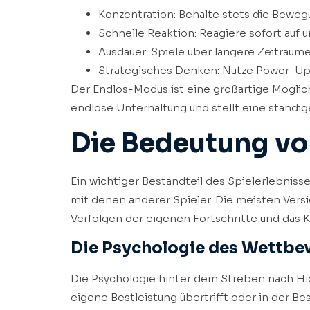
Konzentration: Behalte stets die Bewe
Schnelle Reaktion: Reagiere sofort auf 
Ausdauer: Spiele über längere Zeiträume
Strategisches Denken: Nutze Power-Ups
Der Endlos-Modus ist eine großartige Möglich
endlose Unterhaltung und stellt eine ständig
Die Bedeutung vo
Ein wichtiger Bestandteil des Spielerlebniss
mit denen anderer Spieler. Die meisten Vers
Verfolgen der eigenen Fortschritte und das K
Die Psychologie des Wettbe
Die Psychologie hinter dem Streben nach High
eigene Bestleistung übertrifft oder in der B