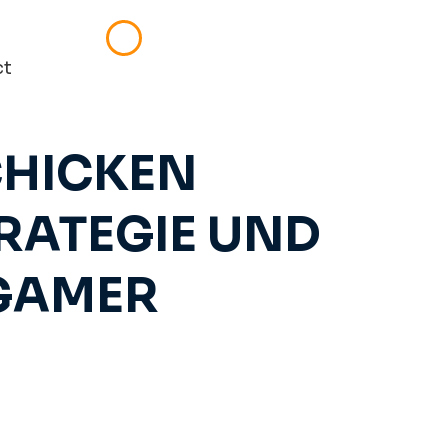
ct
1(587) 920 9555
CHICKEN
TRATEGIE UND
 GAMER