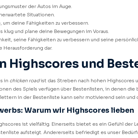
gungsmuster der Autos im Auge.
unerwartete Situationen.
, um deine Fähigkeiten zu verbessern.
 klug und plane deine Bewegungen im Voraus.
keit, seine Fähigkeiten zu verbessern und seine persönlich
e Herausforderung dar.
n Highscores und Best
es in
chicken road
ist das Streben nach hohen Highscores u
ionen des Spiels verfügen über Bestenlisten, in denen die
lettern in der Bestenliste kann sehr motivierend sein und
werbs: Warum wir Highscores lieben
scores ist vielfältig. Einerseits bietet es ein Gefühl der 
estenliste aufsteigt. Andererseits befriedigt es unser Bedü