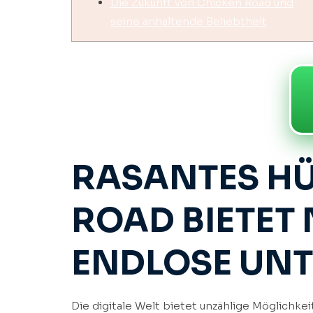
Die Zukunft von Chicken Road und
seine anhaltende Beliebtheit
RASANTES HÜ
ROAD BIETET 
ENDLOSE UN
Die digitale Welt bietet unzählige Möglichke