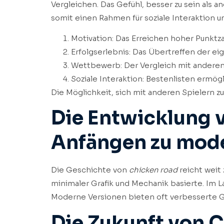
Vergleichen. Das Gefühl, besser zu sein als a
somit einen Rahmen für soziale Interaktion
Motivation: Das Erreichen hoher Punktz
Erfolgserlebnis: Das Übertreffen der eig
Wettbewerb: Der Vergleich mit anderen 
Soziale Interaktion: Bestenlisten ermö
Die Möglichkeit, sich mit anderen Spielern zu
Die Entwicklung 
Anfängen zu mode
Die Geschichte von
chicken road
reicht weit 
minimaler Grafik und Mechanik basierte. Im L
Moderne Versionen bieten oft verbesserte G
Die Zukunft von 