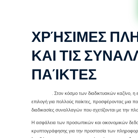
ΧΡΉΣΙΜΕΣ ΠΛΗ
ΚΑΙ ΤΙΣ ΣΥΝΑ
ΠΑΊΚΤΕΣ
nvcasino
. Στον κόσμο των διαδικτυακών καζίνο, η
επιλογή για πολλούς παίκτες, προσφέροντας μια ποι
διαδικασίες συναλλαγών που σχετίζονται με την π
Η ασφάλεια των προσωπικών και οικονομικών δεδομέ
κρυπτογράφησης για την προστασία των πληροφοριώ