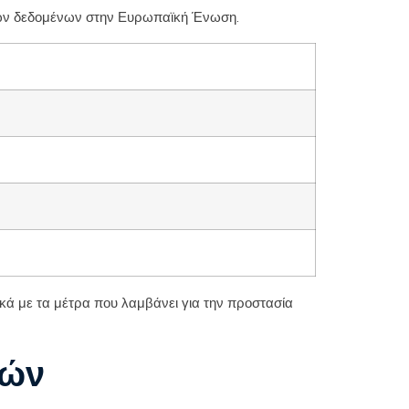
κών δεδομένων στην Ευρωπαϊκή Ένωση.
κά με τα μέτρα που λαμβάνει για την προστασία
μών