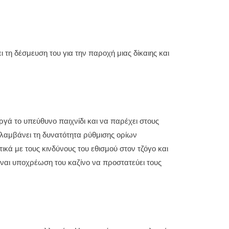
ει τη δέσμευση του
για την παροχή μιας δίκαιης και
γά το υπεύθυνο παιχνίδι και να παρέχει στους
ριλαμβάνει τη δυνατότητα ρύθμισης ορίων
κά με τους κινδύνους του εθισμού στον τζόγο και
ναι υποχρέωση του καζίνο να προστατεύει τους