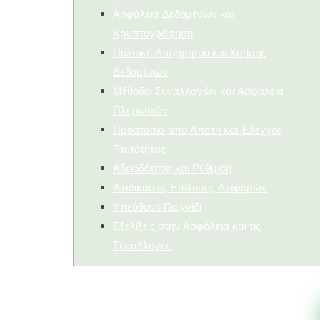
Ασφάλεια Δεδομένων και
Κρυπτογράφηση
Πολιτική Απορρήτου και Χρήσης
Δεδομένων
Μέθοδοι Συναλλαγών και Ασφάλεια
Πληρωμών
Προστασία από Απάτη και Έλεγχος
Ταυτότητας
Αδειοδότηση και Ρύθμιση
Διαδικασίες Επίλυσης Διαφορών
Υπεύθυνο Παιχνίδι
Εξελίξεις στην Ασφάλεια και τις
Συναλλαγές