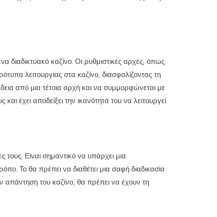
ένα διαδικτυακό καζίνο. Οι ρυθμιστικές αρχές, όπως
πα λειτουργίας στα καζίνο, διασφαλίζοντας τη
άδεια από μια τέτοια αρχή και να συμμορφώνεται με
ς και έχει αποδείξει την ικανότητά του να λειτουργεί
ς τους. Είναι σημαντικό να υπάρχει μια
τρόπο. Το
θα πρέπει να διαθέτει μια σαφή διαδικασία
ην απάντηση του καζίνο, θα πρέπει να έχουν τη