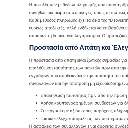
Η ποικιλία των μεθόδων πληρωμής που υποστηρίζον
συνήθως μια σειρά από επιλογές, όπως πιστωτικές κ
Κάθε μέθοδος πληρωμής έχει τα δικά της πλεονεκτήμ
ευρέως αποδεκτές, αλλά ενδέχεται να επιβαρύνου
απαιτούν τη δημιουργία λογαριασμού. Οι τραπεζικ
Προστασία από Απάτη και Έλεγ
Η προστασία από απάτη είναι ζωτικής σημασίας γι
επαλήθευση ταυτότητας των παικτών πριν από την
εγγράφων που αποδεικνύουν την ταυτότητα του παί
συναλλαγών και την αποτροπή μη εξουσιοδοτημένω
Επαλήθευση ταυτότητας πριν από την πρώτη
Χρήση κρυπτογραφημένων συνδέσεων για όλε
Συνεργασία με αξιόπιστους παρόχους πληρω
Τακτικοί έλεγχοι ασφαλείας των συστημάτω
Η ασφάλεια των συναλλαγών είναι άρρηκτα συνδεδε