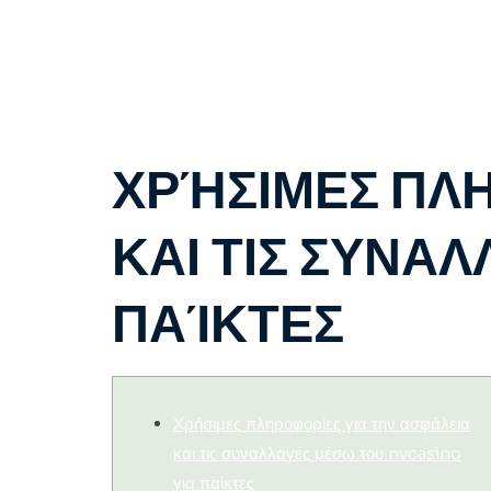
ΧΡΉΣΙΜΕΣ ΠΛΗ
ΚΑΙ ΤΙΣ ΣΥΝΑ
ΠΑΊΚΤΕΣ
Χρήσιμες πληροφορίες για την ασφάλεια
και τις συναλλαγές μέσω του nvcasino
για παίκτες