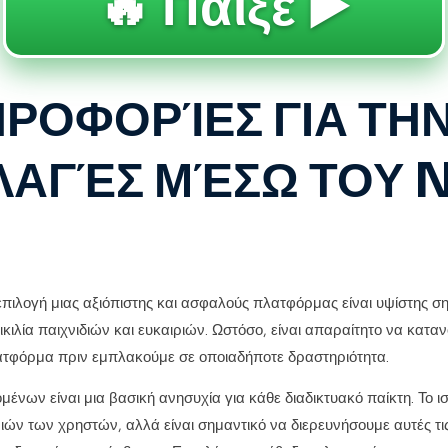
🔥 Παίξε ▶️
ΡΟΦΟΡΊΕΣ ΓΙΑ ΤΗ
ΛΛΑΓΈΣ ΜΈΣΩ ΤΟΥ 
 επιλογή μιας αξιόπιστης και ασφαλούς πλατφόρμας είναι υψίστης σ
κιλία παιχνιδιών και ευκαιριών. Ωστόσο, είναι απαραίτητο να κατα
λατφόρμα πριν εμπλακούμε σε οποιαδήποτε δραστηριότητα.
νων είναι μια βασική ανησυχία για κάθε διαδικτυακό παίκτη. Το
ι
ν των χρηστών, αλλά είναι σημαντικό να διερευνήσουμε αυτές τις