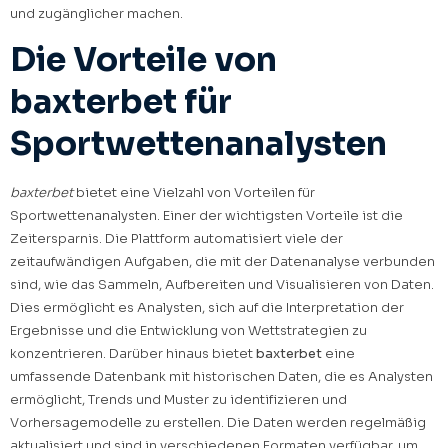
und zugänglicher machen.
Die Vorteile von
baxterbet für
Sportwettenanalysten
baxterbet
bietet eine Vielzahl von Vorteilen für
Sportwettenanalysten. Einer der wichtigsten Vorteile ist die
Zeitersparnis. Die Plattform automatisiert viele der
zeitaufwändigen Aufgaben, die mit der Datenanalyse verbunden
sind, wie das Sammeln, Aufbereiten und Visualisieren von Daten.
Dies ermöglicht es Analysten, sich auf die Interpretation der
Ergebnisse und die Entwicklung von Wettstrategien zu
konzentrieren. Darüber hinaus bietet
baxterbet
eine
umfassende Datenbank mit historischen Daten, die es Analysten
ermöglicht, Trends und Muster zu identifizieren und
Vorhersagemodelle zu erstellen. Die Daten werden regelmäßig
aktualisiert und sind in verschiedenen Formaten verfügbar, um