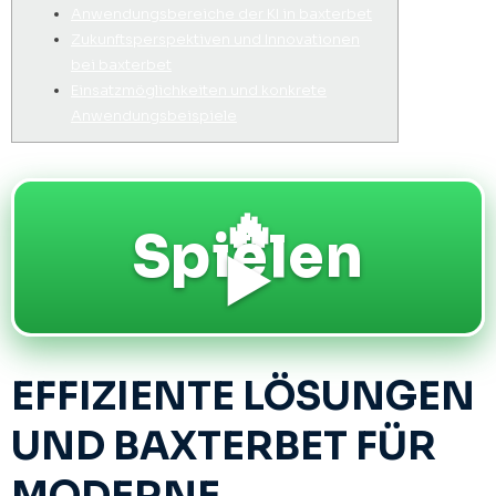
Anwendungsbereiche der KI in baxterbet
Zukunftsperspektiven und Innovationen
bei baxterbet
Einsatzmöglichkeiten und konkrete
Anwendungsbeispiele
🔥
Spielen
▶️
EFFIZIENTE LÖSUNGEN
UND BAXTERBET FÜR