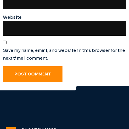
Website
Save my name, email, and website in this browser for the
next time I comment.