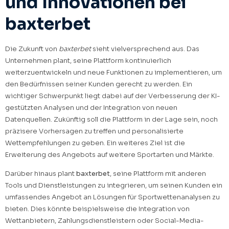
und Innovationen bei
baxterbet
Die Zukunft von
baxterbet
sieht vielversprechend aus. Das
Unternehmen plant, seine Plattform kontinuierlich
weiterzuentwickeln und neue Funktionen zu implementieren, um
den Bedürfnissen seiner Kunden gerecht zu werden. Ein
wichtiger Schwerpunkt liegt dabei auf der Verbesserung der KI-
gestützten Analysen und der Integration von neuen
Datenquellen. Zukünftig soll die Plattform in der Lage sein, noch
präzisere Vorhersagen zu treffen und personalisierte
Wettempfehlungen zu geben. Ein weiteres Ziel ist die
Erweiterung des Angebots auf weitere Sportarten und Märkte.
Darüber hinaus plant
baxterbet
, seine Plattform mit anderen
Tools und Dienstleistungen zu integrieren, um seinen Kunden ein
umfassendes Angebot an Lösungen für Sportwettenanalysen zu
bieten. Dies könnte beispielsweise die Integration von
Wettanbietern, Zahlungsdienstleistern oder Social-Media-