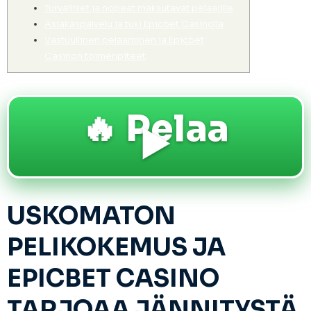
Turvalliset ja nopeat maksutavat pelaajille
Asiakaspalvelu ja tuki Epicbet Casinolla
Vastuullinen pelaaminen ja Epicbet
Casinon toimenpiteet
🔥 Pelaa
▶️
USKOMATON
PELIKOKEMUS JA
EPICBET CASINO
TARJOAA JÄNNITYSTÄ