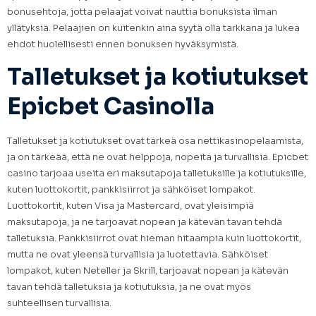
bonusehtoja, jotta pelaajat voivat nauttia bonuksista ilman
yllätyksiä. Pelaajien on kuitenkin aina syytä olla tarkkana ja lukea
ehdot huolellisesti ennen bonuksen hyväksymistä.
Talletukset ja kotiutukset
Epicbet Casinolla
Talletukset ja kotiutukset ovat tärkeä osa nettikasinopelaamista,
ja on tärkeää, että ne ovat helppoja, nopeita ja turvallisia. Epicbet
casino tarjoaa useita eri maksutapoja talletuksille ja kotiutuksille,
kuten luottokortit, pankkisiirrot ja sähköiset lompakot.
Luottokortit, kuten Visa ja Mastercard, ovat yleisimpiä
maksutapoja, ja ne tarjoavat nopean ja kätevän tavan tehdä
talletuksia. Pankkisiirrot ovat hieman hitaampia kuin luottokortit,
mutta ne ovat yleensä turvallisia ja luotettavia. Sähköiset
lompakot, kuten Neteller ja Skrill, tarjoavat nopean ja kätevän
tavan tehdä talletuksia ja kotiutuksia, ja ne ovat myös
suhteellisen turvallisia.