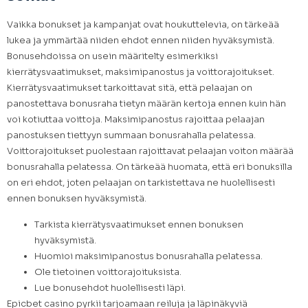
Vaikka bonukset ja kampanjat ovat houkuttelevia, on tärkeää
lukea ja ymmärtää niiden ehdot ennen niiden hyväksymistä.
Bonusehdoissa on usein määritelty esimerkiksi
kierrätysvaatimukset, maksimipanostus ja voittorajoitukset.
Kierrätysvaatimukset tarkoittavat sitä, että pelaajan on
panostettava bonusraha tietyn määrän kertoja ennen kuin hän
voi kotiuttaa voittoja. Maksimipanostus rajoittaa pelaajan
panostuksen tiettyyn summaan bonusrahalla pelatessa.
Voittorajoitukset puolestaan rajoittavat pelaajan voiton määrää
bonusrahalla pelatessa. On tärkeää huomata, että eri bonuksilla
on eri ehdot, joten pelaajan on tarkistettava ne huolellisesti
ennen bonuksen hyväksymistä.
Tarkista kierrätysvaatimukset ennen bonuksen
hyväksymistä.
Huomioi maksimipanostus bonusrahalla pelatessa.
Ole tietoinen voittorajoituksista.
Lue bonusehdot huolellisesti läpi.
Epicbet casino pyrkii tarjoamaan reiluja ja läpinäkyviä