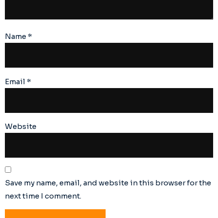
Name
*
Email
*
Website
Save my name, email, and website in this browser for the
next time I comment.