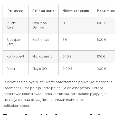
Pelityyppi
Pelintarjoaja
Minimipanostus
Maksimipa
Ruletti
Evolution
1 €
1000 €
(Live)
Gaming
Blackjack
NetEnt Live
5 €
500 €
(Live)
Kolikkopelit
Microgaming
0.10 €
100 €
Pokeri
Play'n GO
0.20 €
200 €
Epicbet casino pyrkii jatkuvasti päivittämään pelivalikoimaansa ja
lisäämään uusia pelejä, jotta pelaajilla on aina jotain uutta ja
jännittävää kokeiltavaa. Tämä varmistaa, että kasino pysyy ajan
tasalla ja tarjoaa pelaajilleen parhaan mahdollisen
pelikokemuksen.