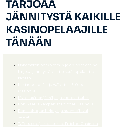
TARJOAA
JÄNNITYSTÄ KAIKILLE
KASINOPELAAJILLE
TÄNÄÄN
Uskomaton pelikokemus ja epicbet casino
tarjoaa jännitystä kaikille kasinopelaajille
tänään
Kasinopelien laaja valikoima Epicbet
Casinolla
Live-kasinon jännitys ja vuorovaikutus
Bonukset ja kampanjat Epicbet Casinolla
Bonusehtojen tärkeys ja huomioitavat
seikat
Talletukset ja kotiutukset Epicbet Casinolla