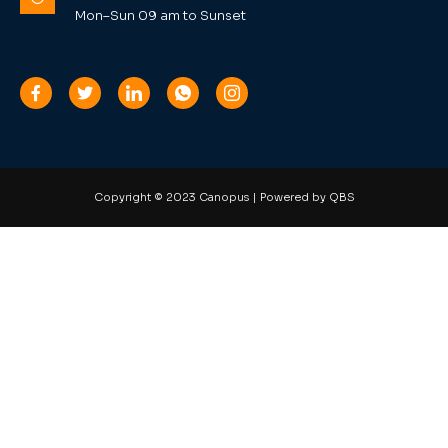
Mon–Sun 09 am to Sunset
Copyright © 2023 Canopus | Powered by QBS