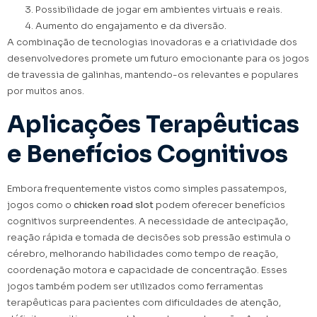
Possibilidade de jogar em ambientes virtuais e reais.
Aumento do engajamento e da diversão.
A combinação de tecnologias inovadoras e a criatividade dos
desenvolvedores promete um futuro emocionante para os jogos
de travessia de galinhas, mantendo-os relevantes e populares
por muitos anos.
Aplicações Terapêuticas
e Benefícios Cognitivos
Embora frequentemente vistos como simples passatempos,
jogos como o
chicken road slot
podem oferecer benefícios
cognitivos surpreendentes. A necessidade de antecipação,
reação rápida e tomada de decisões sob pressão estimula o
cérebro, melhorando habilidades como tempo de reação,
coordenação motora e capacidade de concentração. Esses
jogos também podem ser utilizados como ferramentas
terapêuticas para pacientes com dificuldades de atenção,