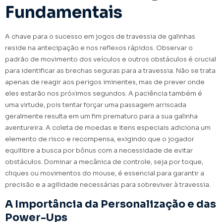
Fundamentais
A chave para o sucesso em jogos de travessia de galinhas
reside na antecipação e nos reflexos rápidos. Observar o
padrão de movimento dos veículos e outros obstáculos é crucial
para identificar as brechas seguras para a travessia. Não se trata
apenas de reagir aos perigos iminentes, mas de prever onde
eles estarão nos próximos segundos. A paciência também é
uma virtude, pois tentar forçar uma passagem arriscada
geralmente resulta em um fim prematuro para a sua galinha
aventureira. A coleta de moedas e itens especiais adiciona um
elemento de risco e recompensa, exigindo que o jogador
equilibre a busca por bônus com a necessidade de evitar
obstáculos. Dominar a mecânica de controle, seja por toque,
cliques ou movimentos do mouse, é essencial para garantir a
precisão e a agilidade necessárias para sobreviver à travessia.
A Importância da Personalização e das
Power-Ups