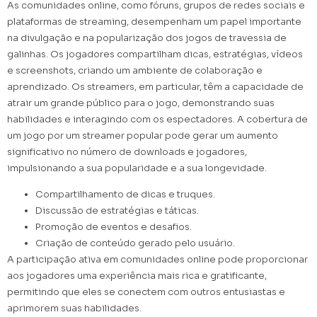
As comunidades online, como fóruns, grupos de redes sociais e
plataformas de streaming, desempenham um papel importante
na divulgação e na popularização dos jogos de travessia de
galinhas. Os jogadores compartilham dicas, estratégias, vídeos
e screenshots, criando um ambiente de colaboração e
aprendizado. Os streamers, em particular, têm a capacidade de
atrair um grande público para o jogo, demonstrando suas
habilidades e interagindo com os espectadores. A cobertura de
um jogo por um streamer popular pode gerar um aumento
significativo no número de downloads e jogadores,
impulsionando a sua popularidade e a sua longevidade.
Compartilhamento de dicas e truques.
Discussão de estratégias e táticas.
Promoção de eventos e desafios.
Criação de conteúdo gerado pelo usuário.
A participação ativa em comunidades online pode proporcionar
aos jogadores uma experiência mais rica e gratificante,
permitindo que eles se conectem com outros entusiastas e
aprimorem suas habilidades.