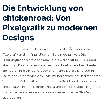
Die Entwicklung von
chickenroad: Von
Pixelgrafik zu modernen
Designs
Die Anfänge von chickenroad liegen in der Ära der einfachen
Pixelgrafik und minimalistischen Spielmechaniken. Die
ursprünglichen Versionen des Spiels waren oft in BASIC oder
ähnlichen Programmiersprachen geschrieben und zeichneten
sich durch ihre einfache, aber charmante Darstellung aus. Im
Laufe der Zeit hat sich das Spiel weiterentwickelt, und moderne
Versionen bieten oft ansprechendere Grafiken, Soundeffekte
und zusätzliche Funktionen. Die Grundidee des Spiels ist jedoch
bis heute geblieben: ein Huhn, das versucht, eine Straße zu
überqueren.