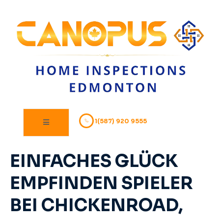
1(587) 920 9555
EINFACHES GLÜCK
EMPFINDEN SPIELER
BEI CHICKENROAD,