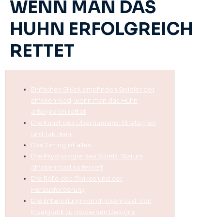
WENN MAN DAS
HUHN ERFOLGREICH
RETTET
Einfaches Glück empfinden Spieler bei
chickenroad, wenn man das Huhn
erfolgreich rettet
Die Kunst des Überquerens: Strategien
und Taktiken
Das Timing ist alles
Die Psychologie des Spiels: Warum
chickenroad so fesselt
Die Rolle des Risikos und der
Herausforderung
Die Entwicklung von chickenroad: Von
Pixelgrafik zu modernen Designs