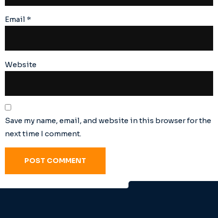
Email
*
Website
Save my name, email, and website in this browser for the
next time I comment.