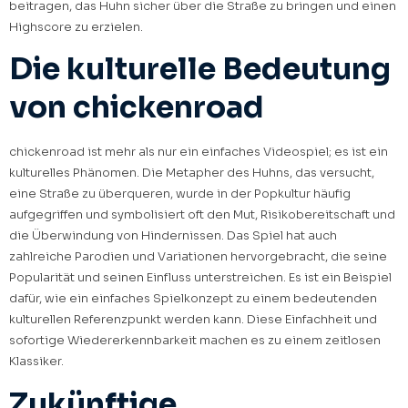
beitragen, das Huhn sicher über die Straße zu bringen und einen
Highscore zu erzielen.
Die kulturelle Bedeutung
von chickenroad
chickenroad ist mehr als nur ein einfaches Videospiel; es ist ein
kulturelles Phänomen. Die Metapher des Huhns, das versucht,
eine Straße zu überqueren, wurde in der Popkultur häufig
aufgegriffen und symbolisiert oft den Mut, Risikobereitschaft und
die Überwindung von Hindernissen. Das Spiel hat auch
zahlreiche Parodien und Variationen hervorgebracht, die seine
Popularität und seinen Einfluss unterstreichen. Es ist ein Beispiel
dafür, wie ein einfaches Spielkonzept zu einem bedeutenden
kulturellen Referenzpunkt werden kann. Diese Einfachheit und
sofortige Wiedererkennbarkeit machen es zu einem zeitlosen
Klassiker.
Zukünftige