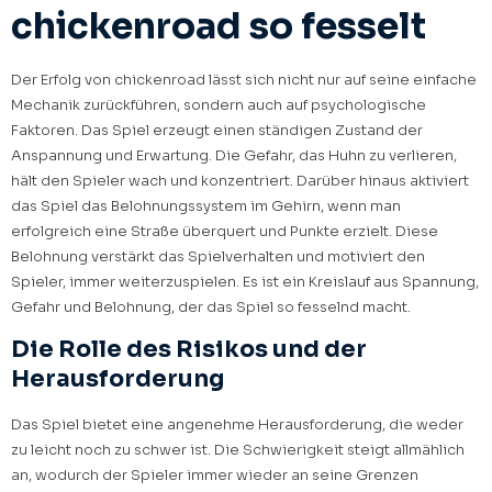
chickenroad so fesselt
Der Erfolg von chickenroad lässt sich nicht nur auf seine einfache
Mechanik zurückführen, sondern auch auf psychologische
Faktoren. Das Spiel erzeugt einen ständigen Zustand der
Anspannung und Erwartung. Die Gefahr, das Huhn zu verlieren,
hält den Spieler wach und konzentriert. Darüber hinaus aktiviert
das Spiel das Belohnungssystem im Gehirn, wenn man
erfolgreich eine Straße überquert und Punkte erzielt. Diese
Belohnung verstärkt das Spielverhalten und motiviert den
Spieler, immer weiterzuspielen. Es ist ein Kreislauf aus Spannung,
Gefahr und Belohnung, der das Spiel so fesselnd macht.
Die Rolle des Risikos und der
Herausforderung
Das Spiel bietet eine angenehme Herausforderung, die weder
zu leicht noch zu schwer ist. Die Schwierigkeit steigt allmählich
an, wodurch der Spieler immer wieder an seine Grenzen