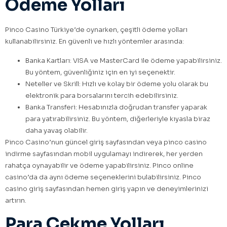
Ödeme Yolları
Pinco Casino Türkiye’de oynarken, çeşitli ödeme yolları
kullanabilirsiniz. En güvenli ve hızlı yöntemler arasında:
Banka Kartları: VISA ve MasterCard ile ödeme yapabilirsiniz.
Bu yöntem, güvenliğiniz için en iyi seçenektir.
Neteller ve Skrill: Hızlı ve kolay bir ödeme yolu olarak bu
elektronik para borsalarını tercih edebilirsiniz.
Banka Transferi: Hesabınızla doğrudan transfer yaparak
para yatırabilirsiniz. Bu yöntem, diğerleriyle kıyasla biraz
daha yavaş olabilir.
Pinco Casino’nun güncel giriş sayfasından veya pinco casino
indirme sayfasından mobil uygulamayı indirerek, her yerden
rahatça oynayabilir ve ödeme yapabilirsiniz. Pinco online
casino’da da aynı ödeme seçeneklerini bulabilirsiniz. Pinco
casino giriş sayfasından hemen giriş yapın ve deneyimlerinizi
artırın.
Para Çekme Yolları