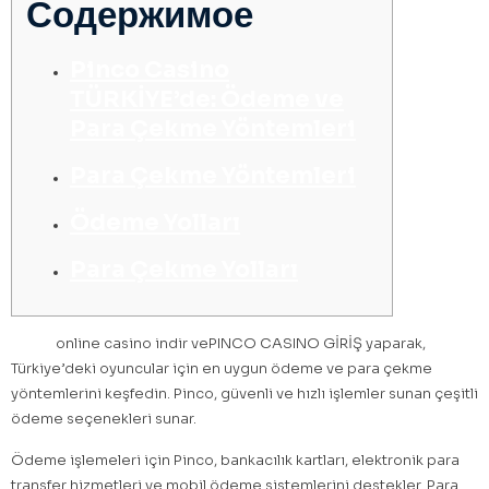
Содержимое
Pinco Casino
TÜRKİYE’de: Ödeme ve
Para Çekme Yöntemleri
Para Çekme Yöntemleri
Ödeme Yolları
Para Çekme Yolları
pinco
online casino indir vePINCO CASINO GİRİŞ yaparak,
Türkiye’deki oyuncular için en uygun ödeme ve para çekme
yöntemlerini keşfedin. Pinco, güvenli ve hızlı işlemler sunan çeşitli
ödeme seçenekleri sunar.
Ödeme işlemeleri için Pinco, bankacılık kartları, elektronik para
transfer hizmetleri ve mobil ödeme sistemlerini destekler. Para