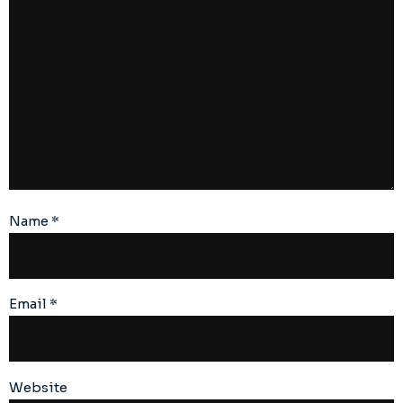
Name
*
Email
*
Website