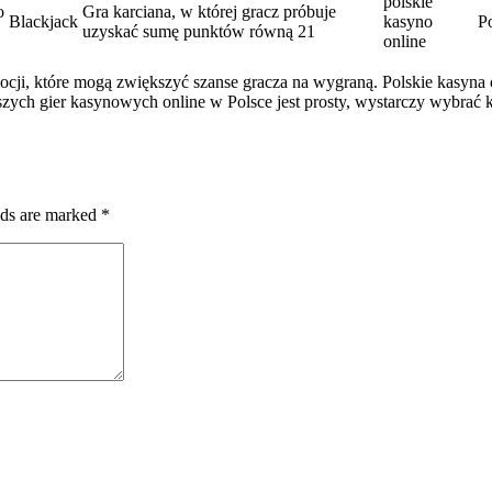
polskie
o
Gra karciana, w której gracz próbuje
Blackjack
kasyno
P
uzyskać sumę punktów równą 21
online
cji, które mogą zwiększyć szanse gracza na wygraną. Polskie kasyna on
ych gier kasynowych online w Polsce jest prosty, wystarczy wybrać ka
lds are marked
*