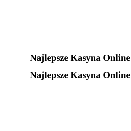
Najlepsze Kasyna Online
Najlepsze Kasyna Online