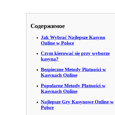
Содержимое
Jak Wybrać Najlepsze Kasyno
Online w Polsce
Czym kierować się przy wyborze
kasyna?
Bezpieczne Metody Płatności w
Kasynach Online
Popularne Metody Płatności w
Kasynach Online
Najlepsze Gry Kasynowe Online w
Polsce