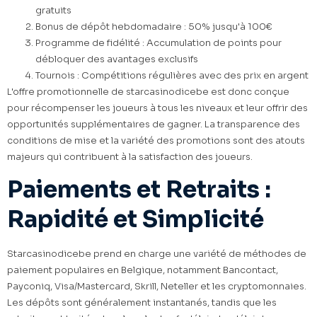
gratuits
Bonus de dépôt hebdomadaire : 50% jusqu'à 100€
Programme de fidélité : Accumulation de points pour
débloquer des avantages exclusifs
Tournois : Compétitions régulières avec des prix en argent
L'offre promotionnelle de starcasinodicebe est donc conçue
pour récompenser les joueurs à tous les niveaux et leur offrir des
opportunités supplémentaires de gagner. La transparence des
conditions de mise et la variété des promotions sont des atouts
majeurs qui contribuent à la satisfaction des joueurs.
Paiements et Retraits :
Rapidité et Simplicité
Starcasinodicebe prend en charge une variété de méthodes de
paiement populaires en Belgique, notamment Bancontact,
Payconiq, Visa/Mastercard, Skrill, Neteller et les cryptomonnaies.
Les dépôts sont généralement instantanés, tandis que les