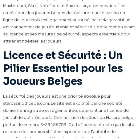
Mastercard, Skrill, Neteller et même les cryptomonnaies. Il est
crucial pour les joueurs belges de s'assurer que le casino en
ligne de leur choix est légalement autorisé, car cela garantit un
environnement de jeu équitable et sécurisé. Le site met en avant
sa licence et ses mesures de sécurité, aspects essentiels pour
attirer et fidéliser les joueurs.
Licence et Sécurité : Un
Pilier Essentiel pour les
Joueurs Belges
La sécurité des joueurs est une priorité absolue pour
starcasinodicebe.com. Le site est exploité par une société
dûment enregistrée et réglementée, détenant une licence de
jeu valide délivrée par la Commission des Jeux de Hasard belge,
portant le numéro B+23456789. Cette licence atteste que le site
respecte les normes strictes imposées par l'autorité de