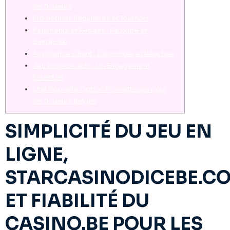
les Joueurs
Promotions Régulières et Tournois
Paiements et Retraits : Rapidité et
Simplicité
Assistance Client : Disponible et Réactive
Jeu Responsable : Un Engagement
Essentiel
Une Nouvelle Option Prometteuse pour
les Joueurs Belges
SIMPLICITÉ DU JEU EN
LIGNE,
STARCASINODICEBE.CO
ET FIABILITÉ DU
CASINO.BE POUR LES