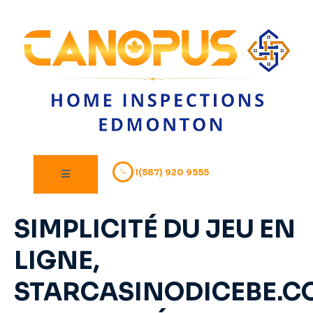
1(587) 920 9555
SIMPLICITÉ DU JEU EN
LIGNE,
STARCASINODICEBE.C