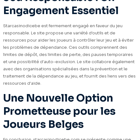
Engagement Essentiel
Starcasinodicebe est fermement engagé en faveur du jeu
responsable. Le site propose une variété d'outils et de
ressources pour aider les joueurs à contrôler leur jeu et à éviter
les problèmes de dépendance. Ces outils comprennent des
limites de dépôt, des limites de perte, des pauses temporaires
et une possibilité d'auto-exclusion. Le site collabore également
avec des organisations spécialisées dans la prévention et le
traitement de la dépendance au jeu, et fournit des liens vers des
ressources d'aide.
Une Nouvelle Option
Prometteuse pour les
Joueurs Belges
En conclusion, starcasinodicebe.com se présente comme une