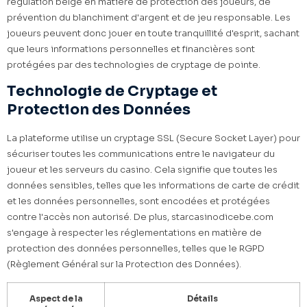
régulation belge en matière de protection des joueurs, de
prévention du blanchiment d'argent et de jeu responsable. Les
joueurs peuvent donc jouer en toute tranquillité d'esprit, sachant
que leurs informations personnelles et financières sont
protégées par des technologies de cryptage de pointe.
Technologie de Cryptage et
Protection des Données
La plateforme utilise un cryptage SSL (Secure Socket Layer) pour
sécuriser toutes les communications entre le navigateur du
joueur et les serveurs du casino. Cela signifie que toutes les
données sensibles, telles que les informations de carte de crédit
et les données personnelles, sont encodées et protégées
contre l'accès non autorisé. De plus, starcasinodicebe.com
s'engage à respecter les réglementations en matière de
protection des données personnelles, telles que le RGPD
(Règlement Général sur la Protection des Données).
Aspect de la
Détails