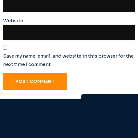
Website
Save my name, email, and website in this browser for the
next time I comment.