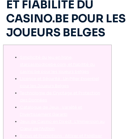
ET FIABILITÉ DU
CASINO.BE POUR LES
JOUEURS BELGES
Simplicité du jeu en ligne,
starcasinodicebe.com, et fiabilité du
casino.be pour les joueurs belges
Licence et Sécurité : Un Pilier Essentiel
pour les Joueurs Belges
Technologie de Cryptage et Protection
des Données
Catalogue de Jeux : Variété et
Divertissement Garanti
Jeux de Casino en Direct : L'Immersion au
Cœur de l'Action
Bonus et Promotions : Attirer et Fidéliser