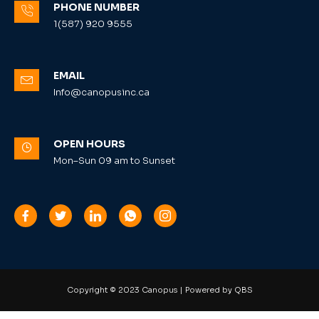
PHONE NUMBER
1(587) 920 9555
EMAIL
Info@canopusinc.ca
OPEN HOURS
Mon–Sun 09 am to Sunset
Copyright © 2023 Canopus | Powered by QBS