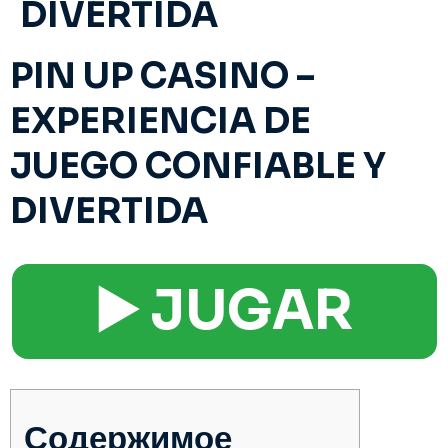
DIVERTIDA
PIN UP CASINO –
EXPERIENCIA DE
JUEGO CONFIABLE Y
DIVERTIDA
▶️ JUGAR
Содержимое