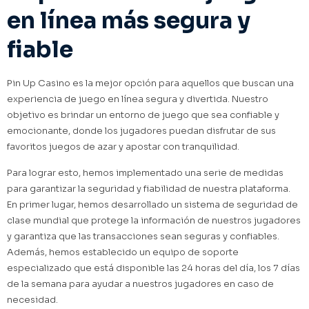
en línea más segura y
fiable
Pin Up Casino es la mejor opción para aquellos que buscan una
experiencia de juego en línea segura y divertida. Nuestro
objetivo es brindar un entorno de juego que sea confiable y
emocionante, donde los jugadores puedan disfrutar de sus
favoritos juegos de azar y apostar con tranquilidad.
Para lograr esto, hemos implementado una serie de medidas
para garantizar la seguridad y fiabilidad de nuestra plataforma.
En primer lugar, hemos desarrollado un sistema de seguridad de
clase mundial que protege la información de nuestros jugadores
y garantiza que las transacciones sean seguras y confiables.
Además, hemos establecido un equipo de soporte
especializado que está disponible las 24 horas del día, los 7 días
de la semana para ayudar a nuestros jugadores en caso de
necesidad.