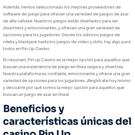
Además, hemos seleccionado los mejores proveedores de
software de juego para ofrecer una variedad de juegos de azar
de alta calidad. Nuestros juegos están diseñados para ser
divertidos y emocionantes, y ofrecen una gran variedad de
opciones para los jugadores. Desde los clásicos juegos de
ruleta y blackjack hasta los juegos de video y slots, hay algo para
todos en Pin Up Casino.
En resumen, Pin Up Casino es la mejor opción para aquellos que
buscan una experiencia de juego en línea segura y divertida.
Nuestra plataforma es confiable, emocionante y ofrece una gran
variedad de opciones para los jugadores. ¡Regístrate hoy mismo
y descubre por qué somos la mejor opción para aquellos que
buscan un juego de azar en línea!
Beneficios y
características únicas del
casino Pin Up