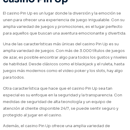
El casino Pin Up es un lugar donde la diversión y la emoción se
unen para ofrecer una experiencia de juego inigualable. Con su
amplia variedad de juegos y promociones, es el lugar perfecto
para aquellos que buscan una aventura emocionante y divertida.
Una de las características más únicas del casino Pin Up es su
amplia variedad de juegos. Con más de 3.000 títulos de juegos
de azar, es posible encontrar algo para todos los gustos y niveles
de habilidad. Desde clásicos como el blackjack y el ruleta, hasta
juegos más modernos como el video poker y los slots, hay algo
para todos.
Otra característica que hace que el casino Pin Up sea tan
especial es su enfoque en la seguridad y la transparencia. Con
medidas de seguridad de alta tecnología y un equipo de
atención al cliente disponible 24/7, se puede sentir seguro y
protegido al jugar en el casino.
Además, el casino Pin Up ofrece una amplia variedad de