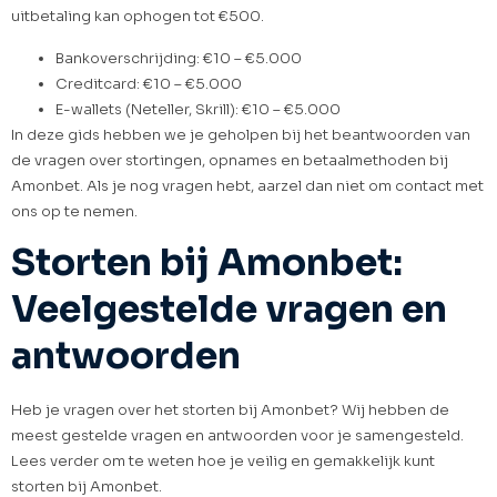
uitbetaling kan ophogen tot €500.
Bankoverschrijding: €10 – €5.000
Creditcard: €10 – €5.000
E-wallets (Neteller, Skrill): €10 – €5.000
In deze gids hebben we je geholpen bij het beantwoorden van
de vragen over stortingen, opnames en betaalmethoden bij
Amonbet. Als je nog vragen hebt, aarzel dan niet om contact met
ons op te nemen.
Storten bij Amonbet:
Veelgestelde vragen en
antwoorden
Heb je vragen over het storten bij Amonbet? Wij hebben de
meest gestelde vragen en antwoorden voor je samengesteld.
Lees verder om te weten hoe je veilig en gemakkelijk kunt
storten bij Amonbet.