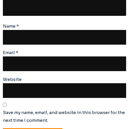
Name
*
Email
*
Website
Save my name, email, and website in this browser for the
next time I comment.