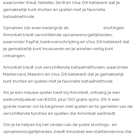
waaronder iDeal, Neteller, Skrill en Visa. Dit betekent dat je
gemakkelijk kunt storten en spelen met je favoriete
betaalmethode.
Opnames zijn even belangrijk als
amonbet casino
stortingen.
Amonbet biedt verschillende opnamesmogelijkheden,
waaronder PayPal, bankoverschrijding en Visa. Dit betekent dat
je gemakkelijk kunt incasseren en je winsten veilig kunt
ontvangen.
Amonbet biedt ook verschillende betaalmethoden, waaronder
Mastercard, Maestro en Visa. Dit betekent dat je gemakkelijk
kunt storten en spelen met je favoriete betaalmethode.
Als je een nieuwe speler bent bij Amonbet, ontvang je een
welkomstpakket van €500, plus 100 gratis spins. Dit is een
goede manier om te beginnen met spelen en te genieten van de
verschillende functies en spellen die Amonbet aanbiedt.
Om je te helpen bij het vinden van de juiste stortings- en
opnamesmogelijkheden, biedt Amonbet een klantenservice die