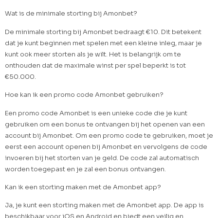
Wat is de minimale storting bij Amonbet?
De minimale storting bij Amonbet bedraagt €10. Dit betekent
dat je kunt beginnen met spelen met een kleine inleg, maar je
kunt ook meer storten als je wilt. Het is belangrijk om te
onthouden dat de maximale winst per spel beperkt is tot
€50.000.
Hoe kan ik een promo code Amonbet gebruiken?
Een promo code Amonbet is een unieke code die je kunt
gebruiken om een bonus te ontvangen bij het openen van een
account bij Amonbet. Om een promo code te gebruiken, moet je
eerst een account openen bij Amonbet en vervolgens de code
invoeren bij het storten van je geld. De code zal automatisch
worden toegepast en je zal een bonus ontvangen.
Kan ik een storting maken met de Amonbet app?
Ja, je kunt een storting maken met de Amonbet app. De app is
beschikbaar voor iOS en Android en biedt een veilig en