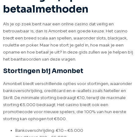
betaalmethoden
Als je op zoek bent naar een online casino dat veilig en
betrouwbaar is, dan is Amonbet een goede keuze. Het casino
biedt een breed scala aan spellen, waaronder slots, blackjack,
roulette en poker. Maar hoe stort je geld in, hoe maak je een
opname en hoe betaal je uit? In deze gids zullen we je helpen bij
het beantwoorden van deze vragen.
Stortingen bij Amonbet
Amonbet biedt verschillende opties voor stortingen, waaronder
bankoverschrijding, creditcard en e-wallets zoals Neteller en
Skrill. De minimale storting bedraagt €10, terwijl de maximale
storting €5.000 bedraagt. Het casino biedt ook een
promotiecode voor nieuwe spelers, die 100% van hun eerste
storting kan ophogen tot €500.
Bankoverschrijding: €10 – €5.000