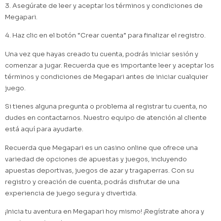
3. Asegúrate de leer y aceptar los términos y condiciones de
Megapari.
4. Haz clic en el botón “Crear cuenta” para finalizar el registro.
Una vez que hayas creado tu cuenta, podrás iniciar sesión y
comenzar a jugar. Recuerda que es importante leer y aceptar los
términos y condiciones de Megapari antes de iniciar cualquier
juego.
Si tienes alguna pregunta o problema al registrar tu cuenta, no
dudes en contactarnos. Nuestro equipo de atención al cliente
está aquí para ayudarte.
Recuerda que Megapari es un casino online que ofrece una
variedad de opciones de apuestas y juegos, incluyendo
apuestas deportivas, juegos de azar y tragaperras. Con su
registro y creación de cuenta, podrás disfrutar de una
experiencia de juego segura y divertida.
¡Inicia tu aventura en Megapari hoy mismo! ¡Regístrate ahora y