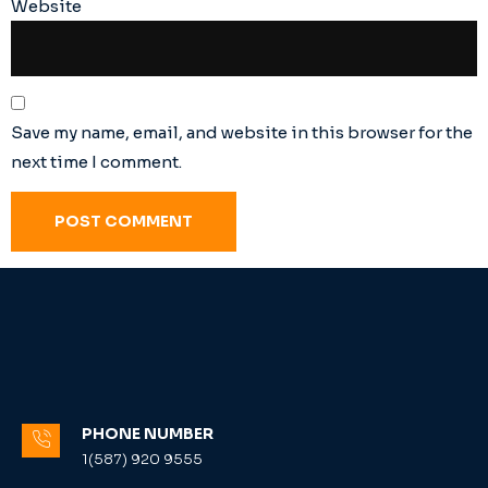
Website
Save my name, email, and website in this browser for the
next time I comment.
PHONE NUMBER
1(587) 920 9555