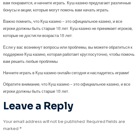
вам понравится, и начните играть. Куш казино предлагает различные
бонусы и акции, которые могут помочь вам начать играть.
Важно помнить, что Куш казино – это официальное казино, и все
игроки должны быть старше 18 лет. Куш казино не принимает игроков,
которые не достигли возраста 18 лет.
Если у вас возникнут вопросы или проблемы, вы можете обратиться к
поддержке Куш казино, которая работает круглосуточно, чтобы помочь
вам решить любые проблемы.
Начните играть в Куш казино онлайн сегодня и насладитесь играми!
Обратите внимание, что Куш казино – это официальное казино, и все
игроки должны быть старше 18 лет.
Leave a Reply
Your email address will not be published.
Required fields are
marked
*