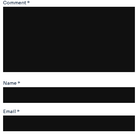
Comment
*
Name
*
Email
*