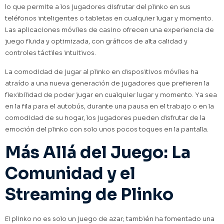
lo que permite a los jugadores disfrutar del plinko en sus
teléfonos inteligentes o tabletas en cualquier lugar y momento.
Las aplicaciones móviles de casino ofrecen una experiencia de
juego fluida y optimizada, con gráficos de alta calidad y
controles táctiles intuitivos.
La comodidad de jugar al plinko en dispositivos móviles ha
atraído a una nueva generación de jugadores que prefieren la
flexibilidad de poder jugar en cualquier lugar y momento. Ya sea
en la fila para el autobús, durante una pausa en el trabajo o en la
comodidad de su hogar, los jugadores pueden disfrutar de la
emoción del plinko con solo unos pocos toques en la pantalla.
Más Allá del Juego: La
Comunidad y el
Streaming de Plinko
El plinko no es solo un juego de azar; también ha fomentado una