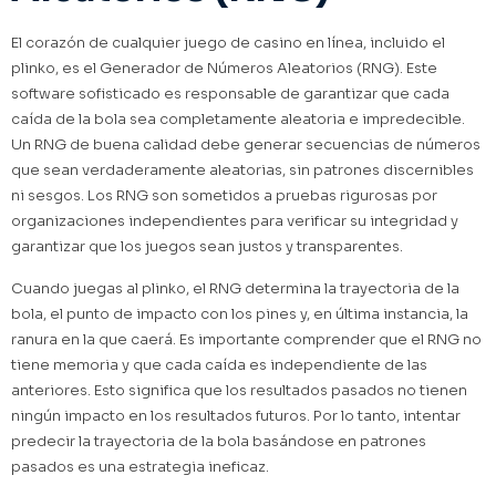
El corazón de cualquier juego de casino en línea, incluido el
plinko, es el Generador de Números Aleatorios (RNG). Este
software sofisticado es responsable de garantizar que cada
caída de la bola sea completamente aleatoria e impredecible.
Un RNG de buena calidad debe generar secuencias de números
que sean verdaderamente aleatorias, sin patrones discernibles
ni sesgos. Los RNG son sometidos a pruebas rigurosas por
organizaciones independientes para verificar su integridad y
garantizar que los juegos sean justos y transparentes.
Cuando juegas al plinko, el RNG determina la trayectoria de la
bola, el punto de impacto con los pines y, en última instancia, la
ranura en la que caerá. Es importante comprender que el RNG no
tiene memoria y que cada caída es independiente de las
anteriores. Esto significa que los resultados pasados no tienen
ningún impacto en los resultados futuros. Por lo tanto, intentar
predecir la trayectoria de la bola basándose en patrones
pasados es una estrategia ineficaz.