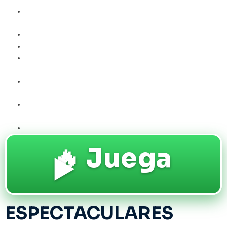
El Impacto de la Velocidad Inicial y el Ángulo de
Lanzamiento
Gestión del Banco y Selección de Apuestas Inteligentes
Estrategias de Apuestas Progresivas en Plinko
Entendiendo el Rol del Generador de Números Aleatorios
(RNG)
La Importancia de Elegir Casinos Con Licencia y
Certificados
Plinko en la Era Móvil: Jugando en Cualquier Lugar y
Momento
Más Allá del Juego: La Comunidad y el Streaming de Plinko
🔥 Juega
▶️
ESPECTACULARES