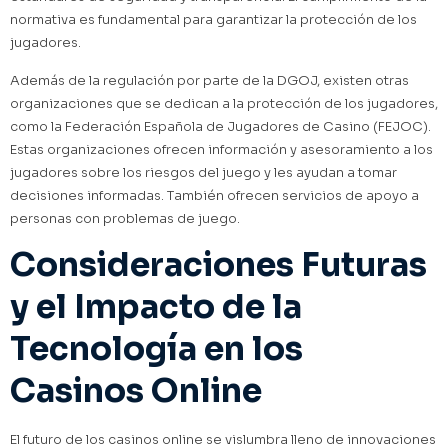
normativa es fundamental para garantizar la protección de los
jugadores.
Además de la regulación por parte de la DGOJ, existen otras
organizaciones que se dedican a la protección de los jugadores,
como la Federación Española de Jugadores de Casino (FEJOC).
Estas organizaciones ofrecen información y asesoramiento a los
jugadores sobre los riesgos del juego y les ayudan a tomar
decisiones informadas. También ofrecen servicios de apoyo a
personas con problemas de juego.
Consideraciones Futuras
y el Impacto de la
Tecnología en los
Casinos Online
El futuro de los casinos online se vislumbra lleno de innovaciones