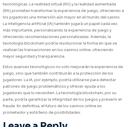
tecnológicas. La realidad virtual (RV) y la realidad aumentada
(RA) prometen transformar la experiencia de juego, ofreciendo a
los jugadores una inmersión aún mayor en el mundo del casino.
La inteligencia artificial (IA) también jugará un papel cada vez
más importante, personalizando la experiencia de juego y
ofreciendo recomendaciones personalizadas. Además, la
tecnología blockchain podría revolucionar la forma en que se
realizan las transacciones en los casinos online, ofreciendo
mayor seguridad y transparencia.
Estos avances tecnológicos no solo mejorarán la experiencia de
juego, sino que también contribuirán a la protección de los
jugadores. La IA, por ejemplo, podría utilizarse para detectar
patrones de juego problemáticos y ofrecer ayuda a los
jugadores que lo necesiten. La tecnología blockchain, por su
parte, podría garantizar la integridad de los juegos y prevenir el
fraude. En definitiva, el futuro de los casinos online es
prometedor y está lleno de posibilidades.
Leave a Reply