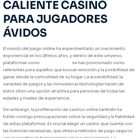
CALIENTE CASINO
PARA JUGADORES
ÁVIDOS
El mundo del juego online ha experimentado un crecimiento
exponencial en los últimos años, y dentro de este universo,
plataformas como
caliente casino
se han posicionado como
referentes para aquellos que buscan emoción y la posibilidad de
ganar desde la comodidad de su hogar. La accesibilidad, la
variedad de juegos y las innovadoras tecnologías hacen de
estos sitios una opción atractiva para personas de todas las
edades y niveles de experiencia.
Sin embargo, la proliferación de casinos online también ha
traído consigo preocupaciones sobre la seguridad y la fiabilidad
de estas plataformas. Es crucial elegir un casino que cuente con
las licencias necesarias, que ofrezca métodos de pago seguros
y que garantice la transparencia en sus operaciones. La