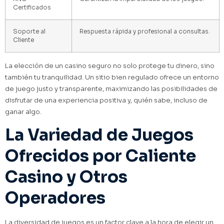
Certificados
Soporte al
Respuesta rápida y profesional a consultas.
Cliente
La elección de un casino seguro no solo protege tu dinero, sino
también tu tranquilidad. Un sitio bien regulado ofrece un entorno
de juego justo y transparente, maximizando las posibilidades de
disfrutar de una experiencia positiva y, quién sabe, incluso de
ganar algo.
La Variedad de Juegos
Ofrecidos por Caliente
Casino y Otros
Operadores
La diversidad de juegos es un factor clave a la hora de elegir un