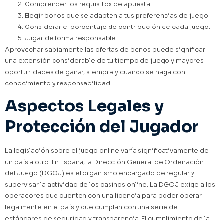
Comprender los requisitos de apuesta.
Elegir bonos que se adapten a tus preferencias de juego.
Considerar el porcentaje de contribución de cada juego.
Jugar de forma responsable.
Aprovechar sabiamente las ofertas de bonos puede significar
una extensión considerable de tu tiempo de juego y mayores
oportunidades de ganar, siempre y cuando se haga con
conocimiento y responsabilidad.
Aspectos Legales y
Protección del Jugador
La legislación sobre el juego online varía significativamente de
un país a otro. En España, la Dirección General de Ordenación
del Juego (DGOJ) es el organismo encargado de regular y
supervisar la actividad de los casinos online. La DGOJ exige a los
operadores que cuenten con una licencia para poder operar
legalmente en el país y que cumplan con una serie de
estándares de seguridad y transparencia. El cumplimiento de la