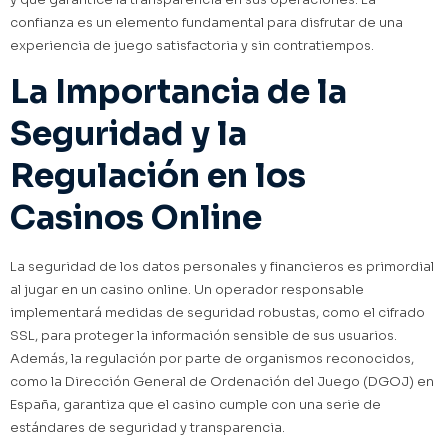
confianza es un elemento fundamental para disfrutar de una
experiencia de juego satisfactoria y sin contratiempos.
La Importancia de la
Seguridad y la
Regulación en los
Casinos Online
La seguridad de los datos personales y financieros es primordial
al jugar en un casino online. Un operador responsable
implementará medidas de seguridad robustas, como el cifrado
SSL, para proteger la información sensible de sus usuarios.
Además, la regulación por parte de organismos reconocidos,
como la Dirección General de Ordenación del Juego (DGOJ) en
España, garantiza que el casino cumple con una serie de
estándares de seguridad y transparencia.