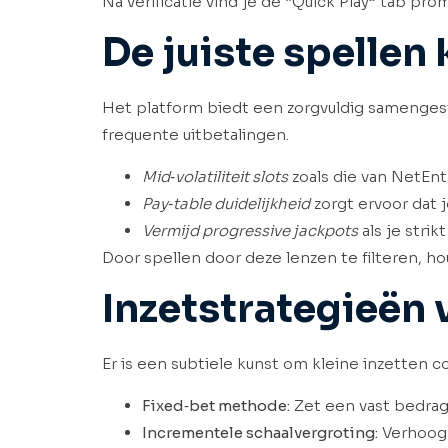
Na verificatie vind je de “Quick Play” tab pr
De juiste spellen
Het platform biedt een zorgvuldig samengeste
frequente uitbetalingen.
Mid‑volatiliteit slots
zoals die van NetEnt
Pay‑table duidelijkheid
zorgt ervoor dat j
Vermijd progressive jackpots
als je stri
Door spellen door deze lenzen te filteren, ho
Inzetstrategieën 
Er is een subtiele kunst om kleine inzetten c
Fixed‑bet methode:
Zet een vast bedrag 
Incrementele schaalvergroting:
Verhoog 