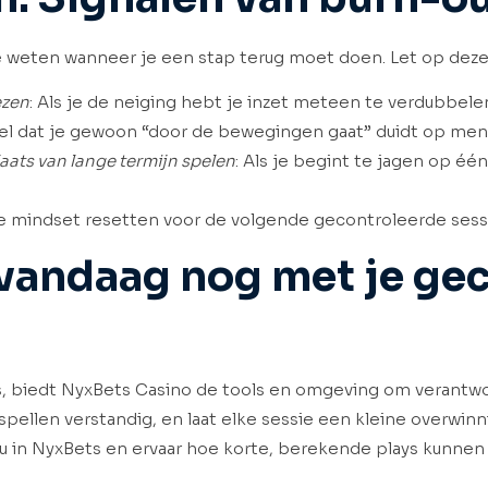
 weten wanneer je een stap terug moet doen. Let op deze 
ezen
: Als je de neiging hebt je inzet meteen te verdubbel
oel dat je gewoon “door de bewegingen gaat” duidt op men
laats van lange termijn spelen
: Als je begint te jagen op éé
je mindset resetten voor de volgende gecontroleerde sess
 vandaag nog met je ge
s, biedt NyxBets Casino de tools en omgeving om verantwo
e spellen verstandig, en laat elke sessie een kleine overwinn
nu in NyxBets en ervaar hoe korte, berekende plays kunnen