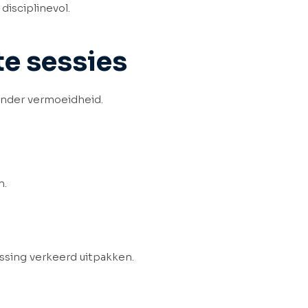
disciplinevol.
te sessies
onder vermoeidheid.
n.
issing verkeerd uitpakken.