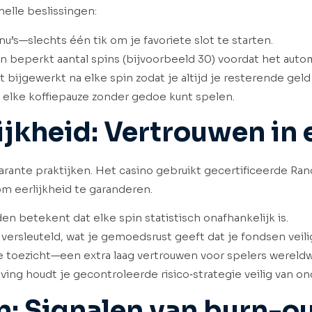
nelle beslissingen:
’s—slechts één tik om je favoriete slot te starten.
en beperkt aantal spins (bijvoorbeeld 30) voordat het auto
 bijgewerkt na elke spin zodat je altijd je resterende geld
 elke koffiepauze zonder gedoe kunt spelen.
ijkheid: Vertrouwen in 
parante praktijken. Het casino gebruikt gecertificeerde 
m eerlijkheid te garanderen.
 betekent dat elke spin statistisch onafhankelijk is.
 versleuteld, wat je gemoedsrust geeft dat je fondsen veilig
 toezicht—een extra laag vertrouwen voor spelers wereldw
ing houdt je gecontroleerde risico‑strategie veilig van o
: Signalen van burn-o