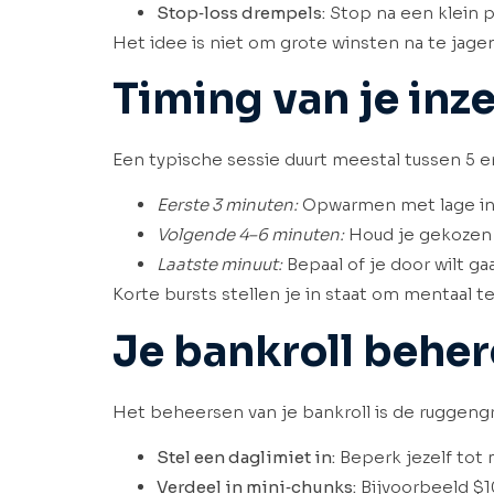
Stop‑loss drempels:
Stop na een klein pe
Het idee is niet om grote winsten na te jage
Timing van je inze
Een typische sessie duurt meestal tussen 5 
Eerste 3 minuten:
Opwarmen met lage inz
Volgende 4–6 minuten:
Houd je gekozen 
Laatste minuut:
Bepaal of je door wilt ga
Korte bursts stellen je in staat om mentaal 
Je bankroll behere
Het beheersen van je bankroll is de ruggengr
Stel een daglimiet in:
Beperk jezelf tot 
Verdeel in mini‑chunks:
Bijvoorbeeld $10