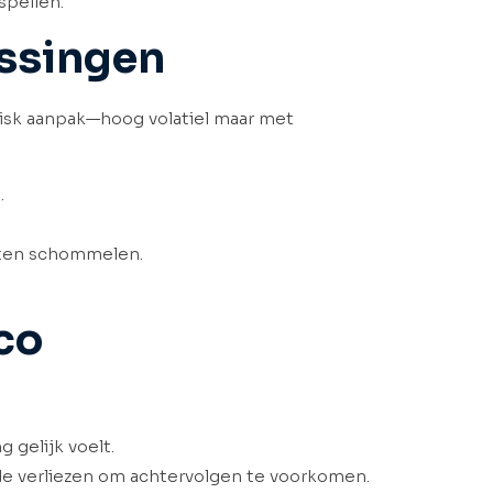
spellen.
issingen
‑risk aanpak—hoog volatiel maar met
.
laten schommelen.
co
 gelijk voelt.
de verliezen om achtervolgen te voorkomen.