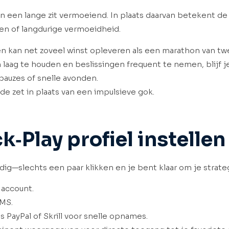
n een lange zit vermoeiend. In plaats daarvan betekent de 
zen of langdurige vermoeidheid.
n kan net zoveel winst opleveren als een marathon van twe
 laag te houden en beslissingen frequent te nemen, blijf 
pauzes of snelle avonden.
de zet in plaats van een impulsieve gok.
‑Play profiel instellen
g—slechts een paar klikken en je bent klaar om je strateg
 account.
SMS.
 PayPal of Skrill voor snelle opnames.