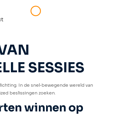
ct
1(587) 920 9555
 VAN
LLE SESSIES
lichting. In de snel‑bewegende wereld van
ized beslissingen zoeken.
rten winnen op