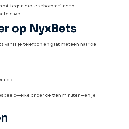
hermt tegen grote schommelingen.
r te gaan.
ler op NyxBets
ets vanaf je telefoon en gaat meteen naar de
r reset.
es gespeeld—elke onder de tien minuten—en je
en